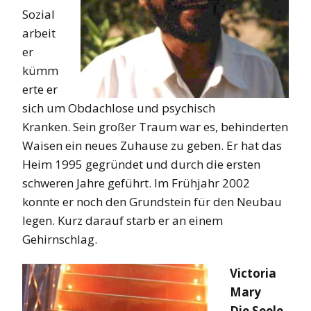
Sozial
arbeit
er
kümm
erte er
sich um Obdachlose und psychisch
Kranken. Sein großer Traum war es, behinderten
Waisen ein neues Zuhause zu geben. Er hat das
Heim 1995 gegründet und durch die ersten
schweren Jahre geführt. Im Frühjahr 2002
konnte er noch den Grundstein für den Neubau
legen. Kurz darauf starb er an einem
Gehirnschlag.
Victoria
Mary
Die Seele