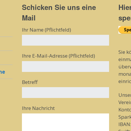
Schicken Sie uns eine
Hie
Mail
spe
Ihr Name (Pflichtfeld)
Sie k
Ihre E-Mail-Adresse (Pflichtfeld)
einma
überw
ine
mona
einri
Betreff
Unse
Verei
Ihre Nachricht
Kont
Spar
IBAN