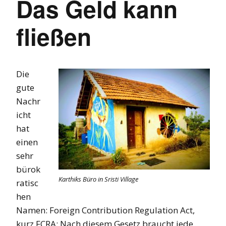
Das Geld kann
fließen
Die
gute
Nachr
icht
hat
einen
sehr
bürok
Karthiks Büro in Sristi Village
ratisc
hen
Namen: Foreign Contribution Regulation Act,
kurz FCRA: Nach diesem Gesetz braucht jede