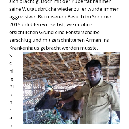
sich prächtig. Doch mit der Pubertät nahmen
seine Wutausbrüche wieder zu, er wurde immer
aggressiver. Bei unserem Besuch im Sommer
2015 erlebten wir selbst, wie er ohne
ersichtlichen Grund eine Fensterscheibe
zerschlug und mit zerschnittenen Armen ins
Krankenhaus gebracht wer
den musste.
S
c
hl
ie
ßl
ic
h
r
a
n