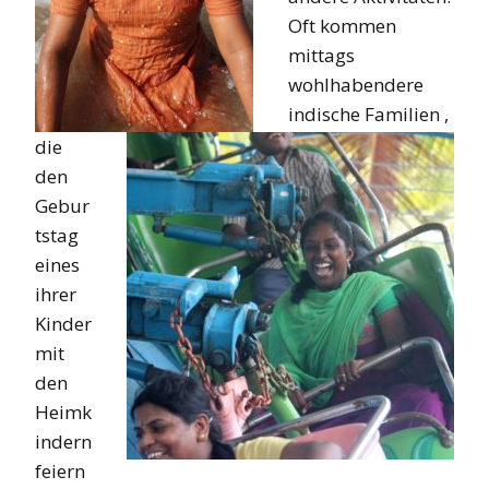
Oft kommen
mittags
wohlhabendere
indische Familien ,
die
den
Gebur
tstag
eines
ihrer
Kinder
mit
den
Heimk
indern
feiern