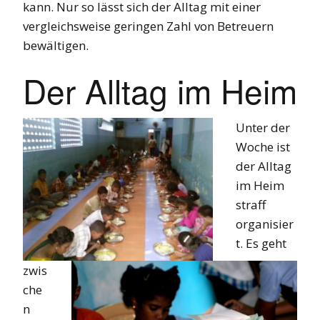
kann. Nur so lässt sich der Alltag mit einer
vergleichsweise geringen Zahl von Betreuern
bewältigen.
Der Alltag im Heim
Unter der
Woche ist
der Alltag
im Heim
straff
organisier
t. Es geht
zwis
che
n